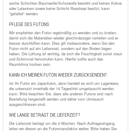
sechs Schichten Baumwolle/Schurwolle besteht und keinen Kokos
oder Latexkern sowie keine Schicht Rosshaar besitzt, kann
"gefaltet" werden.
PFLEGE DES FUTONS
Wir empfehlen den Futon regelmäßig zu wenden und zu kneten,
damit sich die Materialien wieder gleichmässiger verteilen und er
besser durchlüften kann. Dies gilt insbesondere, wenn Sie den
Futon nicht auf ein Lattenrost, sondern auf den Boden liegen
haben. Die Lüftung ist wichtig, da sich die Feuchtigkeit sonst staut
und Schimmel hervorrufen kann. Hierfür sollte auch das
Raumklima trocken sein.
KANN ICH MEINEN FUTON WIEDER ZURÜCKSENDEN?
Ist Ihr Futon ein Japanfuton, dann handelt es sich um Lagerware,
die unbenutzt innerhalb der 14 Tagesfrist umgetauscht werden
kann. Bitte beachten Sie, dass alle anderen Futons erst nach
Bestellung hergestellt werden und daher vom Umtausch
ausgeschlossen sind.
WIE LANGE BETRÄGT DIE LIEFERZEIT?
Die Lieferzeit beträgt um die 4 Wochen. Nach Auftragseingang
leiten wir diesen an die Futonmanufaktur weiter. Bitte haben Sie