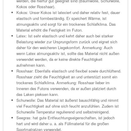
werden, die hierfür gut geeignet sind (Baumwolle, Schurwolle,
Kokos oder Rosshaar).
Kokos: Unser Kokos ist latexiert und daher relativ fest, dauer
elastisch und formbeständig. Er speichert Wärme, ist
atmungsaktiv und sorgt für ein trockenes Schlafklima. Das
Material erhöht die Festigkeit im Futon.
Latex: Ist sehr elastisch und kehrt daher auch bei starker
Belastung wieder zur Ursprungsform zurück und eignet sich
daher für den weicheren Liegekomfort. Anmerkung: Auch
wenn Latex atmungsaktiv ist, sollte das Material nicht außen
verwendet werden, da er keine direkte Feuchtigkeit
aufnehmen kann.
Rosshaar: Ebenfalls elastisch und flexibel sowie durchlüftend.
Rosshaar zieht die Feuchtigkeit an und unterstüzt somit ein
trockenes Schlafklima. Anmerkung: Rosshaar lieber im
Inneren des Futons verwenden, da er außen platziert durch
das Laken pieksen kann.
Schurwolle: Das Material ist äußerst bauschfähig und nimmt
viel Feuchtigkeit auf ohne sich feucht anzufühlen. Zudem ist
Schurwolle Temperatur regulierend und selbstreinigend.
Seegras: hat gute Entfeuchtungseigenschaften, ist jedoch
hart und wird daher u. a. als Füllmaterial für die großen
Sportmatratzen verwendet.