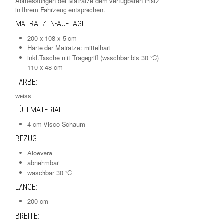
Abmessungen der Matratze dem verfügbaren Platz
in Ihrem Fahrzeug entsprechen.
MATRATZEN-AUFLAGE:
200 x 108 x 5 cm
Härte der Matratze: mittelhart
inkl.Tasche mit Tragegriff (waschbar bis 30 °C)
110 x 48 cm
FARBE:
weiss
FÜLLMATERIAL:
4 cm Visco-Schaum
BEZUG:
Aloevera
abnehmbar
waschbar 30 °C
LÄNGE:
200 cm
BREITE: