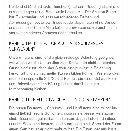
Beide sind für die direkte Benutzung auf dem Boden gedacht und
aus drei Lagen reiner Baumwolle hergestellt. Der Shiatsu-Futon
hat Fixierbänder und ist in verschiedenen Farben und
Abmessungen bestellbar. Indes ist der Japanfuton ohne Bänder
und ausschließlich in Naturfarben zu ewerben sowie auch nur in
vier verschiedenen Abmessungen erhätlich.
KANN ICH MEINEN FUTON AUCH ALS SCHLAFSOFA
VERWENDEN?
Unsere Futons sind für die gleichmässige Belastung geeignet,
weswegen wir die Umfunktion zum Schlafsofa nicht empfehlen.
Grund hierfür ist, dass das Sitzen eine punktuelle Belastung
hervorruft und sich schneller Kuhlen bilden können. Wir entwickeln
momentan spezielle Sitz/Schlaf-Polster, die einen Schaumkern
und Polyestergemisch-Füllung haben, damit sie auch
formbeständig bleiben.
KANN ICH DEN FUTON AUCH ROLLEN ODER KLAPPEN?
Die reinen Baumwoll-, Schurwoll- und Hanffutons sind rollbar bis
einschließlich sechs Schichten, sodass sie besser verstaubar
sind. Besonders gut rollbar sind unsere Japan Futons, da diese
nur drei Schichten besitzen und 6 cm hoch sind. Sobald der Futon
einen Kern hat ist er nicht mehr rollbar. Ein Futon, der aus bis zu